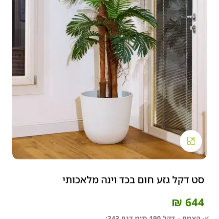
Click to enlarge
סט דקל גזע חום בכד וינה מלאכותי
₪
644
🌿
הצמח – דקל 190 ס״מ דגם 343: