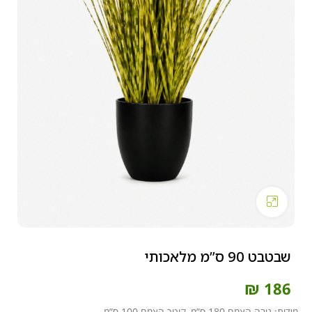
Click to enlarge
שבטבט 90 ס”מ מלאכותי
₪
186
מידות: גובה הצמח 180 ס”מ, קוטר הצמח 100 ס”מ.