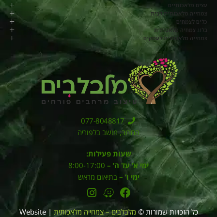
עצים מלאכותיים
צמחייה מלאכותית לבית
כלים לצמחים
בלוג צמחיה מלאכותית
צמחייה מלאכותית לעסקים
077-8048817
החרוב, מושב בלפוריה
שעות פעילות:
ימי א’ עד ה’ –
8:00-17:00
ימי ו’ –
בתיאום מראש
כל הזכויות שמורות ©
מלבלבים – צמחייה מלאכותית
| Website