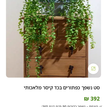
Click to enlarge
סט נשפך כפתורים בכד קיסר מלאכותי
₪
392
🌿
הצמח – נשפך כדורים 90 ס״מ דגם 365: