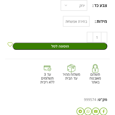
צבע כד
מידות
הוספה לסל
תשלום
משלוח מהיר
עד 3
מאובטח
עד הבית
תשלומים
באתר
ללא ריבית
מק"ט:
999574