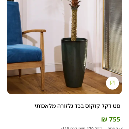
Click to enlarge
סט דקל קוקוס בכד גלזורה מלאכותי
₪
755
🌿
הצמח – דקל 170 ס״מ דגם 110: