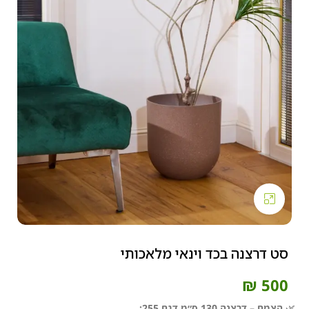
Click to enlarge
סט דרצנה בכד וינאי מלאכותי
₪
500
🌿
הצמח – דרצנה 130 ס״מ דגם 255: