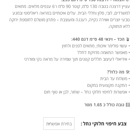
עציץ דרצנה בגובה 130 ס”מ, קוטר 90 ס”מ ו־6 ענפים מלאים. מתאים
למשרדים, לובי, סלון וחללי הבית. עלים איכותיים במראה ריאליסטי ובמגע
טבעי יוצרים אווירה נקייה, רעננה ומעוצבת – פתרון מושלם לתוספת ירוקה
ללא תחזוקה.
🪴
הכד – וינאי 48 ס״מ דגם 440:
• עשוי פולימר איכותי, מתאים לפנים ולחוץ
• מאפשר התאמה מדויקת לחלל
• אידיאלי לעיצוב חללים קטנים תוך שמירה על מראה נקי ומודרני
🛠️
מה כלול?
• משלוח עד הבית
• התקנה מקצועית במקום
• אפשרות לחיפוי חלוקי נחל – שחור, לבן או טוף חום
🧮
גובה כולל כ 1.65 מטר
צבע חיפוי חלוקי נחל