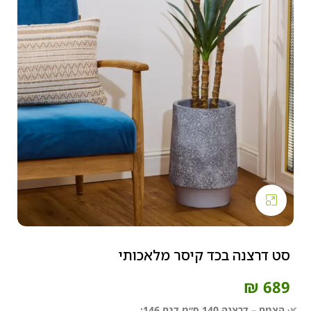
Click to enlarge
סט דרצנה בכד קיסר מלאכותי
₪
689
🌿
הצמח – דרצנה 140 ס״מ דגם 146: