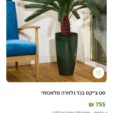
Click to enlarge
סט צ’יקס בכד גלזורה מלאכותי
₪
755
🌿
הצמח – צ׳יקס 110 ס״מ דגם 327: