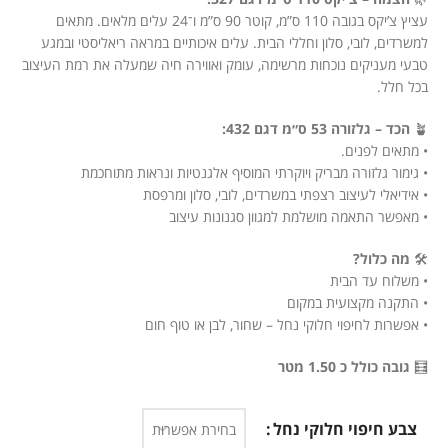
עציץ צ’יקס בגובה 110 ס”מ, קוטר 90 ס”מ ו־24 עלים מלאים. מתאים
למשרדים, לובי, סלון וחללי הבית. עלים איכותיים במראה ריאליסטי ובמגע
טבעי מעניקים נוכחות מרשימה, עומק ואווירה חיה שמעלה את רמת העיצוב
בכל חלל.
🪴
הכד – גלזורה 53 ס״מ דגם 432
:
• מתאים לפנים.
• גימור גלזורה מבריק ויוקרתי המוסיף אלגנטיות ונראות מתוחכמת
• אידיאלי לעיצוב רצפתי במשרדים, לובי, סלון ומרפסת
• מאפשר התאמה מושלמת למגוון סגנונות עיצוב
🛠️
מה כלול?
• משלוח עד הבית
• התקנה מקצועית במקום
• אפשרות לחיפוי חלוקי נחל – שחור, לבן או טוף חום
🧮
גובה כולל כ 1.50 מטר
צבע חיפוי חלוקי נחל