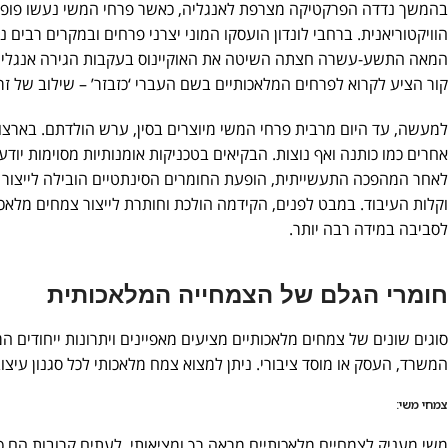
בהמשך נדדה הפרקטיקה מצרפת לאנגליה, כאשר פרחי המשי נעשו פופול
הוויקטוריאנית. ברחבי לונדון הועסקו המוני יצרני פרחים ובמקרים רבים
המאה התשע-עשרה חצתה השיטה את האוקיינוס בעקבות הגירה אנגלית 
קור הציע לקרוא לפרחים המלאכותיים בשם העברי ‘כזבזר’ – שילוב של ז
למעשה, עד היום מרבית פרחי המשי מיוצרים בסין, ערש הולדתם. בארצות
אחרים כמו כותנה ואף נוצות. הבקיאים בטכניקות אומנותיות מסוימות יודע
לאחר המהפכה התעשייתית, הופעת החומרים הסינתטיים הובילה לייצור 
וקלות העיבוד. במבט לפנים, הקידמה הולכת וחותרת לייצור צמחים מלאכותי
לסביבה במידה רבה יותר.
חומרי הגלם של הצמחייה המלאכותית
סוגים שונים של צמחים מלאכותיים מציעים מאפיינים ויתרונות ייחודים 
המשרד, העסק או מוסד ציבורי. ניתן למצוא צמח מלאכותי לכל סגנון עיצוב
צמחי משי:
משי מעניק לצמחיים מלאכותיים מראה רך ומציאותי. לעתים קרובות הם כו