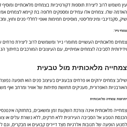
עץ משמש לרוב ליצירת תוספות דקורטיביות בצמחים מלאכותיים ומוסיף קסם
האדמה שלו. צמחים אלו עמידים ומספקים חלופה בת קיימא לצמחים אמיתי
שיק, סקנדינבי ומינימליסטי, מוסיפים חמימות ואופי לחללי פנים וחוץ, ומ
צמחי נייר:
צמחים מלאכותיים העשויים מחומרי נייר ומשמשים לרוב ליצירת פרחים עד
וידידותית לסביבה לצמחים אמיתיים, עם העיצובים המורכבים בחיתוך הני
צמחייה מלאכותית מול טבעית
שילוב צמחים ירוקים או פרחים צבעוניים בעיצוב פנים הוא תופעה נפוצה 
האורבניות האפרורית, מעניקים תחושת פתיחות של אוויר ומרחב ואף משר
יתרונות צמחיה מלאכותית
צמחייה מלאכותית אינה צורכת השקעת זמן ומשאבים, בתחזוקה אינטנסיב
הכנסת הטבע אל הסביבה העירונית ללא חרקים, ללא נשורת עלים או צורך 
למנוע הופעה של תגובות אלרגיות מצד דיירים קבועים או מבקרים, וגם 