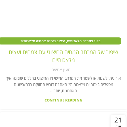
,
,
בלוג צמחייה מלאכותית
עיצוב בעזרת צמחיה מלאכותית
,
,
,
צמחים מלאכותיים בעסקים
צמחים מלאכותיים לבית
צמחים מלאכותיים לחצר
שיפור של המרחב המחיה החיצוני עם צמחים ועצים
קיר צמחייה מלאכותית
מלאכותיים
מעיין אטיאס
איך ניתן לשנות או לשפר את המרחב האישי או החיצוני בחללים שונים? איך
מטפלים בצמחייה מלאכותית? האם זה דורש תחזוקה רבה?בשנים
האחרונות, יותר...
CONTINUE READING
21
אוק