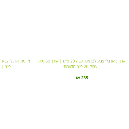
אדנית ‘ארבל’ צבע לבן מט, גובה 20 ס”מ | אורך 60 ס”מ
| עומק 20 ס”מ מלאכותי
ס”מ | עומק 20 
₪
235