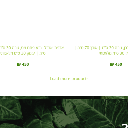
אדנית ‘ארבל’ צבע לבן, גובה 30 ס”מ | אורך 70 ס”מ |
מלאכותי
ס”מ | עומק 30 ס”מ מלאכותי
₪
450
₪
450
Load more products