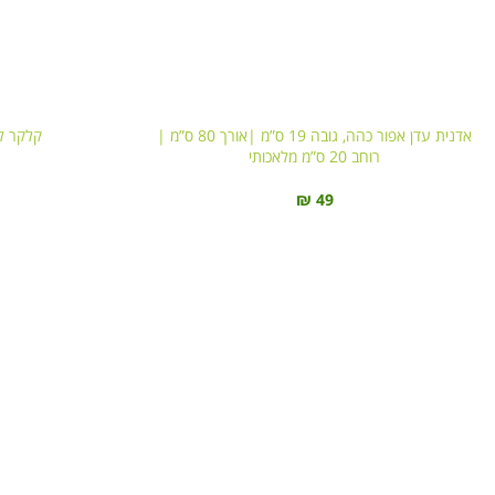
אדנית עדן אפור כהה, גובה 19 ס”מ |אורך 80 ס”מ |
קלקר לא
רוחב 20 ס”מ מלאכותי
₪
49