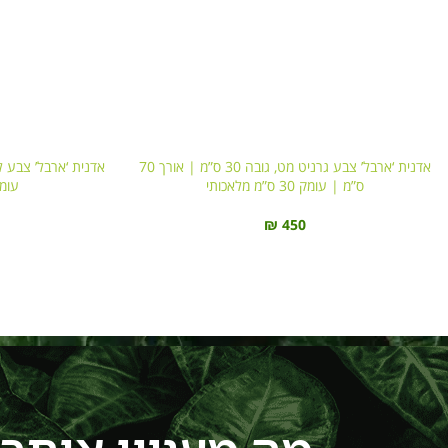
אדנית ‘ארבל’ צבע גרניט מט, גובה 30 ס”מ | אורך 70
ס”מ | עומק 30 ס”מ מלאכותי
עומק 30 ס”מ 
₪
450