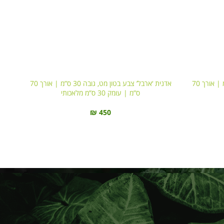
אדנית ‘ארבל’ צבע פחם מט, גובה 30 ס”מ | אורך 70
אדנית ‘ארבל’ צבע בטון מט, גובה 30 ס”מ | אורך 70
ס”מ | עומק 30 ס”מ מלאכותי
₪
450