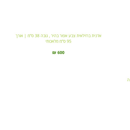
אדנית ברזילאית צבע אפור בהיר , גובה 38 ס”מ | אורך
95 ס”מ מלאכותי
₪
600
ה