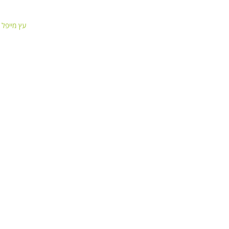
עץ מייפל אדום 1.80 