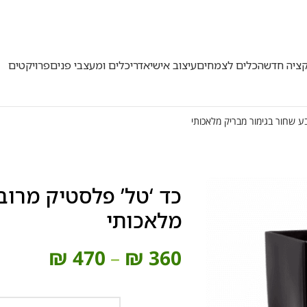
50
קציה חדשה
כלים לצמחים
עיצוב אישי
אדריכלים ומעצבי פנים
פרויקטים
ע שחור בגימור מבריק מלאכותי
כד ‘טל’ פלסטיק מרוב
מלאכותי
₪
470
–
₪
360