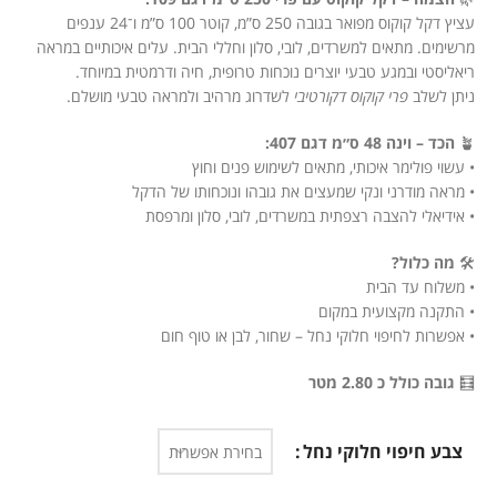
עציץ דקל קוקוס מפואר בגובה 250 ס”מ, קוטר 100 ס”מ ו־24 ענפים
מרשימים. מתאים למשרדים, לובי, סלון וחללי הבית. עלים איכותיים במראה
ריאליסטי ובמגע טבעי יוצרים נוכחות טרופית, חיה ודרמטית במיוחד.
ניתן לשלב
פרי קוקוס דקורטיבי
לשדרוג מרהיב ולמראה טבעי מושלם.
🪴
הכד – וינה 48 ס״מ דגם 407:
• עשוי פולימר איכותי, מתאים לשימוש פנים וחוץ
• מראה מודרני ונקי שמעצים את גובהו ונוכחותו של הדקל
• אידיאלי להצבה רצפתית במשרדים, לובי, סלון ומרפסת
🛠️
מה כלול?
• משלוח עד הבית
• התקנה מקצועית במקום
• אפשרות לחיפוי חלוקי נחל – שחור, לבן או טוף חום
🧮
גובה כולל כ 2.80 מטר
צבע חיפוי חלוקי נחל