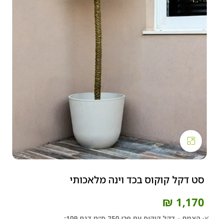
Click to enlarge
סט דקל קוקוס בכד וינה מלאכותי
₪
1,170
🌿
הצמח – דקל קוקוס עם פרי 250 ס״מ דגם 109: