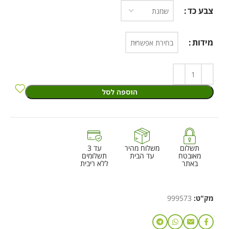
צבע כד
מידות
הוספה לסל
תשלום
משלוח מהיר
עד 3
מאובטח
עד הבית
תשלומים
באתר
ללא ריבית
מק"ט:
999573