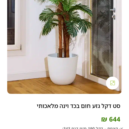
Click to enlarge
סט דקל גזע חום בכד וינה מלאכותי
₪
644
🌿
הצמח – דקל 190 ס״מ דגם 343: