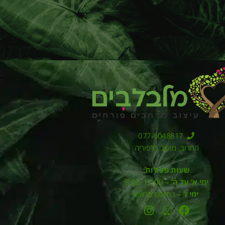
077-8048817
החרוב, מושב בלפוריה
שעות פעילות:
ימי א’ עד ה’ –
8:00-17:00
ימי ו’ –
בתיאום מראש