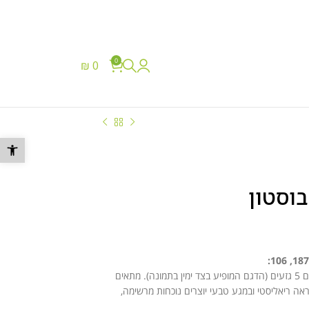
0
₪
0
077-8048817
פתח סרגל נ
עציץ דקל הוואי בגובה 150 ס”מ, קוטר 100 ס”מ, עם 5 גזעים (הדגם המופיע בצד ימין בתמונה). מתאים
מראה ריאליסטי ובמגע טבעי יוצרים נוכחות מרשימה,