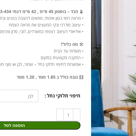
🪴
הכד – בוסטון 45 ס״מ , 42 ס״מ דגמי 433-434:
• מראה דמוי בטון איכותי, מתאים להצבה בפנים ובחו
• עיצוב מודרני ונקי המעצים את מראה הצמח
• אידיאלי לעיצוב רצפתי במשרדים, לובי, סלון ומרפס
🛠️
מה כלול?
• משלוח עד הבית
• התקנה מקצועית במקום
• אפשרות לחיפוי חלוקי נחל – שחור, לבן או טוף חו
🧮
גובה כולל כ 1.85 מטר , 1.20 מטר
חיפוי חלוקי נחל
הוספה לסל