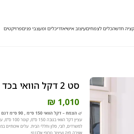
500
קציה חדשה
כלים לצמחים
עיצוב אישי
אדריכלים ומעצבי פנים
פרויקטים
סט 2 דקל הוואי בכד בוסטון
₪
1,010
🌿
הצמח – דקל הוואי 150 ס״מ , 90 ס״מ דגם 187, 106:
למשרדים, לובי, סלון וחללי הבית. עלים איכותיים ב
אווירה חיה ועיצוב טרופי אלגנטי.