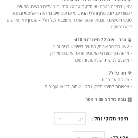
עציץ דרצנה בגובה 90 ס”מ, קוטר 70 ס”מ ו־12 עלים מלאים. מתאים
למשרדים, לובי, סלון וחללי הבית. עלים איכותיים במראה ריאליסטי ובמגע
טבעי מוסיפים רעננות, עומק ואווירה מעוצבת לכל חלל – פתרון ירוק ומרשים
ללא תחזוקה.
🪴
הכד – וינה 22 ס״מ דגם 410:
• עשוי פולימר איכותי, מתאים לשימוש פנים וחוץ
• מראה נקי ומודרני המעניק מראה אלגנטי ומדויק
• מושלם לנישות, שולחנות ומדפים
🛠️
מה כלול?
• משלוח עד הבית
• אפשרות לחיפוי חלוקי נחל – שחור, לבן או טוף חום
🧮
גובה כולל כ 1.05 מטר
חיפוי חלוקי נחל
צבע כד