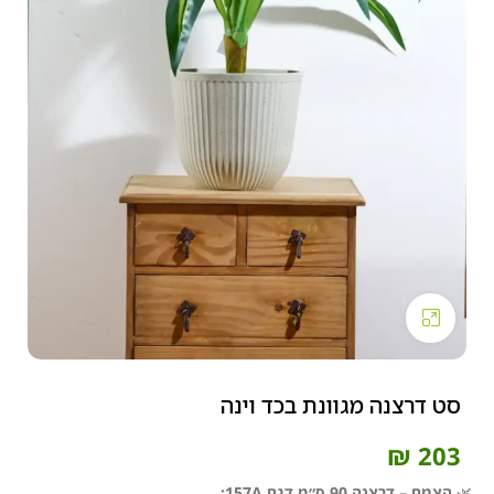
Click to enlarge
סט דרצנה מגוונת בכד וינה
₪
203
🌿
הצמח – דרצנה 90 ס״מ דגם 157A: