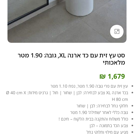
Click to enlarge
סט עץ זית עם כד ארנה XL, גובה: 1.90 מטר
מלאכותי
₪
1,679
עץ זית עם פרי גובה 1.90 מטר, נפח 1.10 מטר
בכד ארנה XL צבע לבחירה: לבן | שחור | חול | גרניט מידות: Ø 40 cm X
H 80 cm
חלוקי נחל לבחירה: לבן | שחור
גובה כללי לאחר ‘שתילה’ 1.90 מטר
כולל משלוח והתקנה בבית הלקוח – חינם !
צבע הכד בתמונה – לבן
מגיע עם מילוי וחלוקי נחל