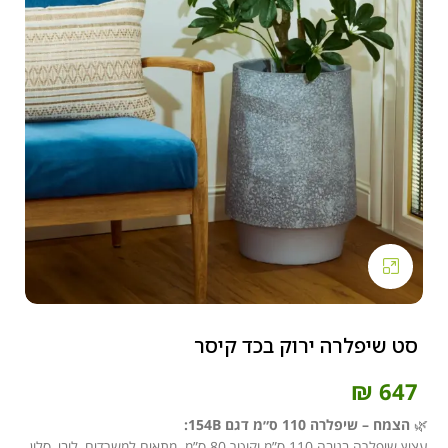
Click to enlarge
סט שיפלרה ירוק בכד קיסר
₪
647
🌿
הצמח – שיפלרה 110 ס״מ דגם 154B:
עציץ שיפלרה בגובה 110 ס”מ וקוטר 80 ס”מ. מתאים למשרדים, לובי, סלון