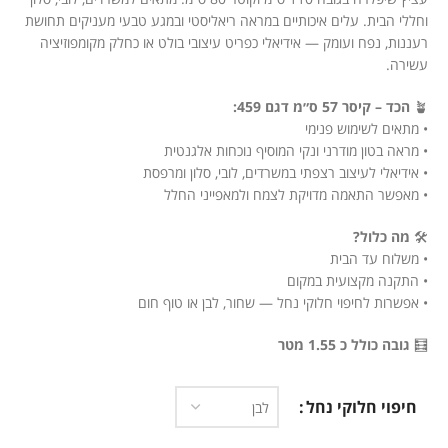
וחללי הבית. עלים איכותיים במראה ריאליסטי ובמגע טבעי מעניקים תחושת
רעננות, נפח ועומק — אידיאלי כפריט עיצובי בולט או כחלק מקומפוזיציה
עשירה.
🪴
הכד – קיסר 57 ס״מ דגם 459:
• מתאים לשימוש פנימי
• מראה בטון מודרני ונקי המוסיף נוכחות אלגנטית
• אידיאלי לעיצוב רצפתי במשרדים, לובי, סלון ומרפסת
• מאפשר התאמה מדויקת לצמח ולמאפייני החלל
🛠️
מה כלול?
• משלוח עד הבית
• התקנה מקצועית במקום
• אפשרות לחיפוי חלוקי נחל — שחור, לבן או טוף חום
🧮
גובה כולל כ 1.55 מטר
חיפוי חלוקי נחל