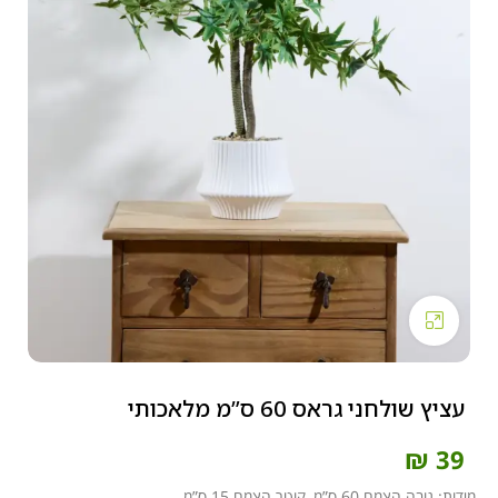
Click to enlarge
עציץ שולחני גראס 60 ס”מ מלאכותי
₪
39
מידות: גובה הצמח 60 ס”מ, קוטר הצמח 15 ס”מ.