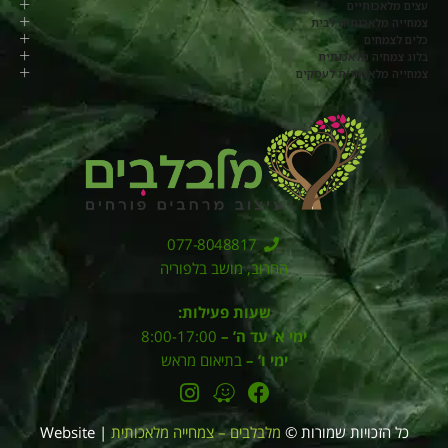
עצים מלאכותיים
צמחייה מלאכותית לבית
כלים לצמחים
בלוג צמחיה מלאכותית
צמחייה מלאכותית לעסקים
077-8048817
החרוב, מושב בלפוריה
שעות פעילות:
ימי א’ עד ה’ –
8:00-17:00
ימי ו’ –
בתיאום מראש
כל הזכויות שמורות ©
מלבלבים – צמחייה מלאכותית
| Website