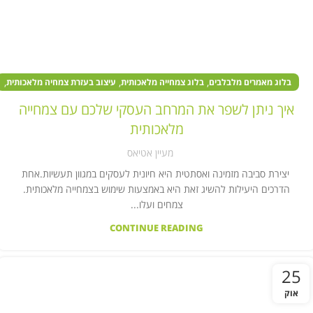
,
,
,
בלוג מאמרים מלבלבים
בלוג צמחייה מלאכותית
עיצוב בעזרת צמחיה מלאכותית
,
,
צמחים מלאכותיים במוסדות ציבור
צמחים מלאכותיים בעסקים
איך ניתן לשפר את המרחב העסקי שלכם עם צמחייה
קיר צמחייה מלאכותית
מלאכותית
מעיין אטיאס
יצירת סביבה מזמינה ואסתטית היא חיונית לעסקים במגוון תעשיות.אחת
הדרכים היעילות להשיג זאת היא באמצעות שימוש בצמחייה מלאכותית.
צמחים ועלו...
CONTINUE READING
25
אוק