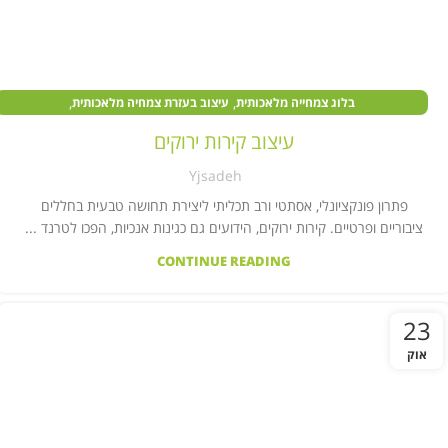
,
,
בלוג צמחייה מלאכותית
עיצוב בעזרת צמחיה מלאכותית
,
,
צמחים מלאכותיים במוסדות ציבור
צמחים מלאכותיים בעסקים
עיצוב קירות ירוקים
קיר צמחייה מלאכותית
Yjsadeh
פתרון פונקציונלי, אסתטי ורב תכליתי ליצירת תחושה טבעית בחללים
ציבוריים ופרטיים. קירות ירוקים, הידועים גם כגינות אנכיות, הפכו לטרנד ...
CONTINUE READING
23
אוק