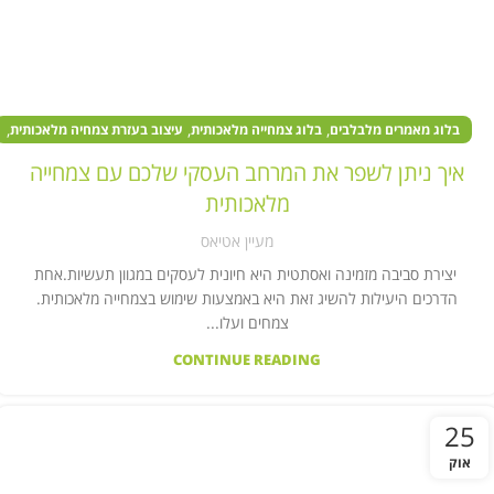
,
,
,
בלוג מאמרים מלבלבים
בלוג צמחייה מלאכותית
עיצוב בעזרת צמחיה מלאכותית
,
,
צמחים מלאכותיים במוסדות ציבור
צמחים מלאכותיים בעסקים
איך ניתן לשפר את המרחב העסקי שלכם עם צמחייה
קיר צמחייה מלאכותית
מלאכותית
מעיין אטיאס
יצירת סביבה מזמינה ואסתטית היא חיונית לעסקים במגוון תעשיות.אחת
הדרכים היעילות להשיג זאת היא באמצעות שימוש בצמחייה מלאכותית.
צמחים ועלו...
CONTINUE READING
25
אוק